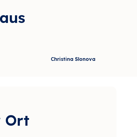
 aus
Christina Slonova
willigung
Video lädt erst nach Ihrer Einwilligung
 Ort