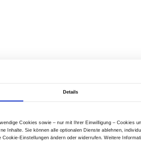
Freezones in Dubai. Grund
Rate im gesamten Partner
Mandanten verlängern ihre 
Diese Zahl ist unser wichtig
durch schnelle Abschlüsse,
Strukturen, die langfristig f
deutschsprachige Wirtschaf
Unternehmer aus Deutschla
von der Firmengründung üb
laufenden Betreuung. Wer b
das bestätigt diese Auszei
Details
024
artner von der IFZA zum
endige Cookies sowie – nur mit Ihrer Einwilligung – Cookies un
us basiert auf der
rne Inhalte. Sie können alle optionalen Dienste ablehnen, individ
 mit der IFZA und der
ie Cookie-Einstellungen ändern oder widerrufen. Weitere Informat