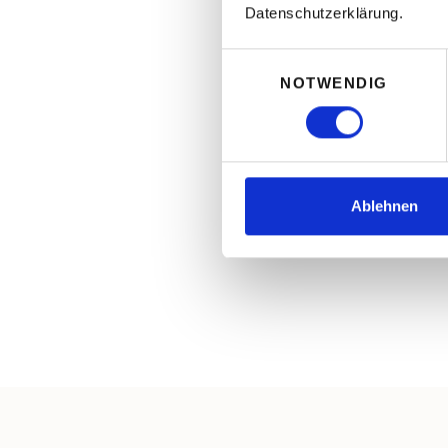
Datenschutzerklärung.
erfolgreichen Umsetzung zahlrei
Dubai.
Einwilligungsauswahl
Als Gold Partner arbeiten wir eng
NOTWENDIG
Freezone-Behörden der Vereinig
(VAE) zusammen. Das gibt unser
kurze Wege zu den Behörden, ver
rechtssichere Basis für jede Strukt
Unternehmer aus dem DACH-Ra
Ablehnen