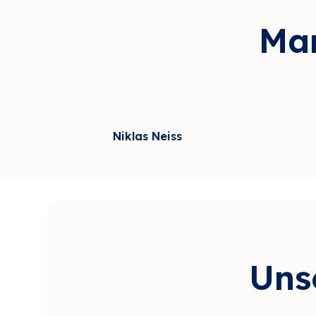
Man
Niklas Neiss
Video lädt erst nach Ihrer Einwilligung
Video lä
Uns