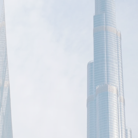
Das Video wird e
werden 
 zur Buchhaltung alles
eistungen, keine
rozesse und starker