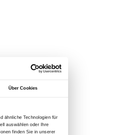
lage war die höchste Renewal-
netzwerk: Über 95 % unserer
Firma in Dubai Jahr für Jahr.
ster Beweis. Sie entsteht nicht
 sondern durch rechtssichere
unktionieren. Als
tskanzlei in Dubai begleiten wir
nd, Österreich und der Schweiz,
er die Steuerthemen bis zur
ei uns gründet, bleibt. Genau
chnung.
Über Cookies
d ähnliche Technologien für
uell auswählen oder Ihre
ionen finden Sie in unserer