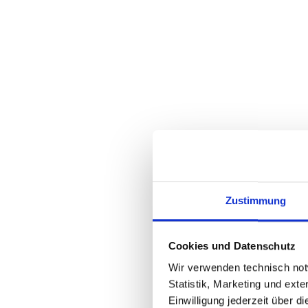
Zustimmung
IFZA Gold Partner 2
Cookies und Datenschutz
Bereits 2024 wurde Danho und P
Wir verwenden technisch notw
Gold Partner ernannt. Dieser Stat
Statistik, Marketing und exte
kontinuierlichen Zusammenarbeit
Einwilligung jederzeit über d