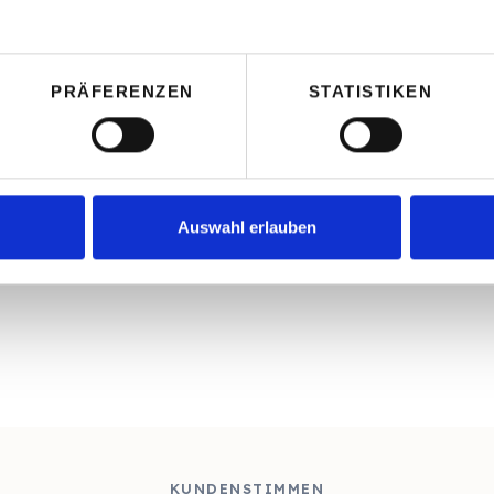
cher Firmengründungen in
 mit einer der führenden
PRÄFERENZEN
STATISTIKEN
ten Arabischen Emirate
en Mandanten Sicherheit:
lässliche Abläufe und eine
ur, die wir für
um aufsetzen.
Auswahl erlauben
KUNDENSTIMMEN