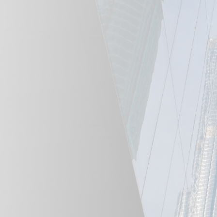
One-Stop-Solution:
Von der Gründung bis
aus einer Hand.
Transparenz:
100 % klare Gebühren und L
Überraschungen.
Zügige Abwicklung:
Dank eingespielter P
Kontakte vor Ort.