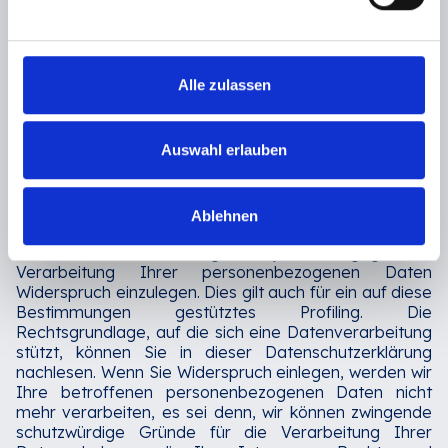
Eine Vielzahl von Datenverarbeitungsvorgängen ist nur
mit Ihrer ausdrücklichen Einwilligung möglich. Auch eine
bereits erteilte Einwilligung können Sie jederzeit
widerrufen. Die Rechtmäßigkeit der bis zum Widerruf
Alle zulassen
erfolgten Datenerhebung bleibt hiervon unberührt.‍
Widerspruchsrecht gegen die Datenerhebung in
Auswahl erlauben
besonderen Fällen; Widerspruchsrecht gegen
Direktwerbung (Art. 21 GDPR)
Für den Fall, dass die Datenverarbeitung auf der
Grundlage von Art. 6(1)(e) oder (f) GDPR erfolgt,
Ablehnen
haben Sie das Recht, aus Gründen, die sich aus Ihrer
besonderen Situation ergeben, jederzeit gegen die
Verarbeitung Ihrer personenbezogenen Daten
Widerspruch einzulegen. Dies gilt auch für ein auf diese
Bestimmungen gestütztes Profiling. Die
Rechtsgrundlage, auf die sich eine Datenverarbeitung
stützt, können Sie in dieser Datenschutzerklärung
nachlesen. Wenn Sie Widerspruch einlegen, werden wir
Ihre betroffenen personenbezogenen Daten nicht
mehr verarbeiten, es sei denn, wir können zwingende
schutzwürdige Gründe für die Verarbeitung Ihrer