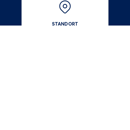
STANDORT
Gate Village 3, Building 3, DIFC,
Dubai
ÖFFNUNGSZEITEN
Mo. bis Fr.
9:00 - 19:00