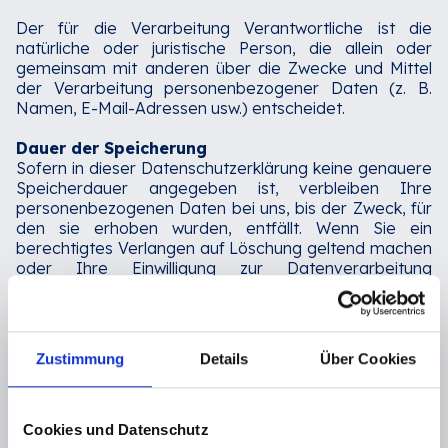
Der für die Verarbeitung Verantwortliche ist die
natürliche oder juristische Person, die allein oder
gemeinsam mit anderen über die Zwecke und Mittel
der Verarbeitung personenbezogener Daten (z. B.
Namen, E-Mail-Adressen usw.) entscheidet.‍
Dauer der Speicherung
Sofern in dieser Datenschutzerklärung keine genauere
Speicherdauer angegeben ist, verbleiben Ihre
personenbezogenen Daten bei uns, bis der Zweck, für
den sie erhoben wurden, entfällt. Wenn Sie ein
berechtigtes Verlangen auf Löschung geltend machen
oder Ihre Einwilligung zur Datenverarbeitung
widerrufen, werden Ihre Daten gelöscht, es sei denn,
es liegen andere gesetzlich zulässige Gründe für die
Speicherung Ihrer personenbezogenen Daten vor (z.
B. steuer- oder handelsrechtliche
Zustimmung
Details
Über Cookies
Aufbewahrungsfristen); im letzteren Fall erfolgt die
Löschung nach Wegfall dieser Gründe.‍
Informationen zur Datenübermittlung in die USA
Cookies und Datenschutz